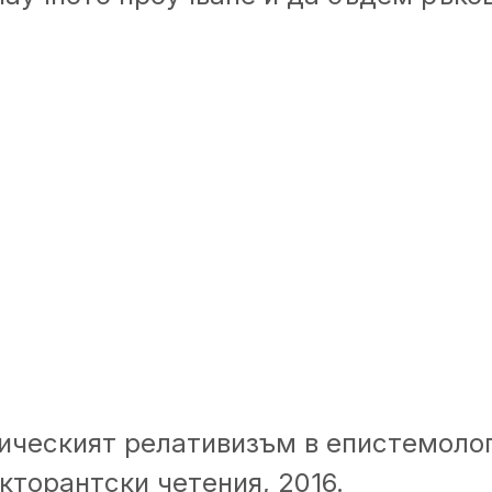
ическият релативизъм в епистемолог
кторантски четения, 2016.