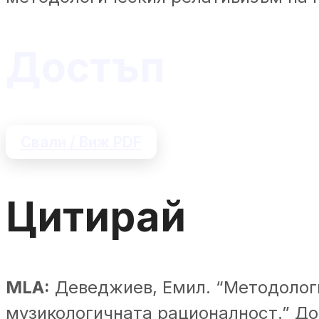
Достъп
Свали / Виж PDF
Цитирай
MLA:
Деведжиев, Емил. “Методолог
музикологичната рационалност.” До