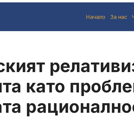
Начало
За нас
кият релативи
та като пробле
та рационално