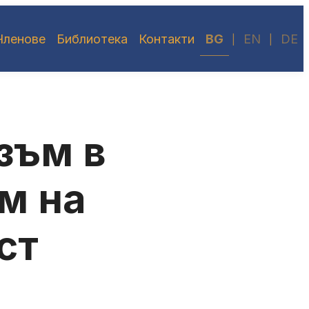
Членове
Библиотека
Контакти
BG
EN
DE
|
|
зъм в
м на
ст