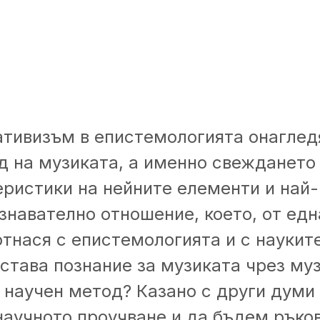
тивизъм в епистемологията онаглед
д на музиката, а именно свеждането
еристики на нейните елементи и най
навателно отношение, което, от една
отнася с епистемологията и с наукит
става познание за музиката чрез муз
 научен метод? Казано с други думи 
аучното проучване и да бъдем ръко