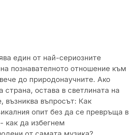
ява един от най-сериозните
 на познавателното отношение към
-вече до природонаучните. Ако
 страна, остава в светлината на
е, възниква въпросът: Как
икалния опит без да се превръща в
- как да избегнем
водени от самата музика?