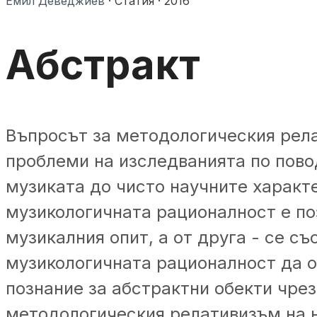
Емил Деведжиев
·
Статия
·
2016
Абстракт
Въпросът за методологическия рела
проблеми на изследванията по пово
музиката до чисто научните характ
музикологичната рационалност е поз
музикалния опит, а от друга - се съ
музикологичната рационалност да о
познание за абстрактни обекти чрез
методологическия релативизъм на н