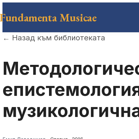
Fundamenta Musicae
←
Назад към библиотеката
Методологичес
епистемология
музикологична